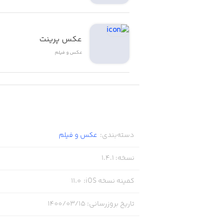
- 110 format
عکس پرینت
- Lomography
عکس و فیلم
- Rangefinders
- SLRs
- Medium format SLRs
- Medium format TLRs
دسته‌بندی
:
عکس و فیلم
نسخه
:
1.4.1
کمینه نسخه iOS
:
11.0
Film:
تاریخ بروزرسانی
:
۱۴۰۰/۰۳/۱۵
- Black and white