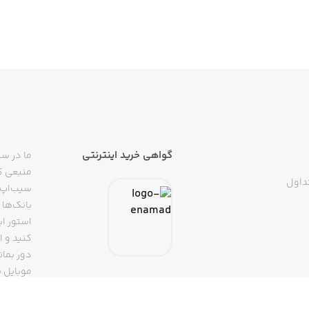
گواهی خرید اینترنتی
ما در سی
منبعی کا
داول
سیب‌اپ م
بانک‌ها 
استور ای
دور بمان
موبایل ب
(روبیکا، 
تپسی، آ