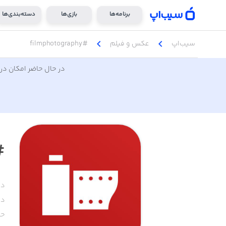
برنامه‌ها
بازی‌ها
دسته‌بندی‌ها
chevron_left
chevron_left
سیب‌اپ
عکس و فیلم
#filmphotography
در حال حاضر امکان دری
ography
دس
دا
حج