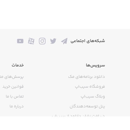
- Color
- Infrared
- Slide
شبکه‌های اجتماعی
- Lomography
سرویس‌ها
خدمات
Principles:
دانلود برنامه‌های مک
پرسش‌های مت
- Aperture
فروشگاه سیب‌اپ
قوانین خرید
وبلاگ سیب‌اپ
تماس با ما
- Shutter speed
پنل توسعه‌دهندگان
درباره ما
- ISO
دریافت نشان دانلود از سیب‌اپ
- Using a photo-resistor light meter