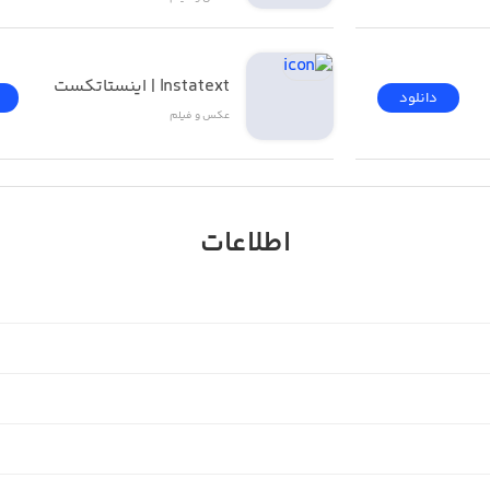
Instatext | اینستاتکست
دانلود
عکس و فیلم
اطلاعات