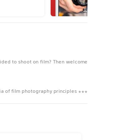
ided to shoot on film? Then welcome!
*** An encyclopedia of film photography principles ***
ion, film is undergoing a renaissance!