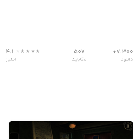
4.1
507
7,300+
دانلود
مگابایت
امتیاز