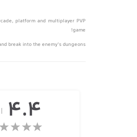
rcade, platform and multiplayer PVP
game!
and break into the enemy’s dungeons.
me the most feared thief in the game!
ncreasing the number of your friends.
4.4
از
KEY FEATURES: