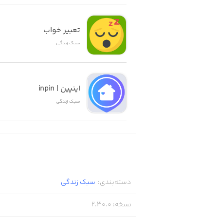
nderground world of user-generated
تعبیر خواب
content.
سبک زندگی
____________________________
aster and access exclusive costumes!
اینپین | inpin
سبک زندگی
bscribing to King of Thieves, you get:
- x10 lock picks (maximum capacity increase)
- Lock picks restoration is x10 faster
دسته‌بندی
:
سبک زندگی
- Gold mine also produces “tears” every day
نسخه
:
2.30.0
- 3 unique costumes