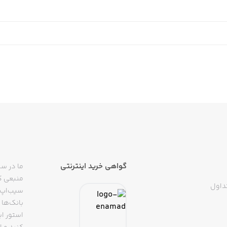
cription options with varying lengths. You can subscribe f
9.99 for 1/3/6 months. If you choose to purchase an Exclu
d upon confirmation of purchase. Your subscription wil
months unless you turn it off 24-hours p
 time from your iTunes account settings. No cancellation o
. If you don’t choose to purchase subscription, you can simp
گواهی خرید اینترنتی
ما در سی
منبعی کا
داول
سیب‌اپ م
_____________________________
بانک‌ها 
استور ای