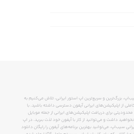
You can choose three subs
Subscription cost is $4.99/$13.99/$1
Store, your account will be charge
You can turn off auto-renewal at any
during an active subscription period
ب‌اپ، بزرگ‌ترین و سریع‌ترین اپ استور ایرانی، تلاش می‌کنیم به
ملی از اپلیکیشن‌های ایرانی آیفون دسترسی داشته باشید. با
حدودیتی برای دریافت اپلیکیشن‌های ایرانی از جمله موبایل
نخواهید داشت و می‌توانید از کار با آیفون خود لذت ببرید. در اپ
رانی سیب‌اپ، می‌توانید بهترین برنامه‌های آیفون را رایگان دانلود