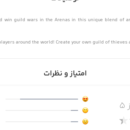
d win guild wars in the Arenas in this unique blend of a
layers around the world! Create your own guild of thieves 
Learn ancient spells to beco
امتیاز و نظرات
 the game is extremely addictive and inevitably leads to i
 ۵