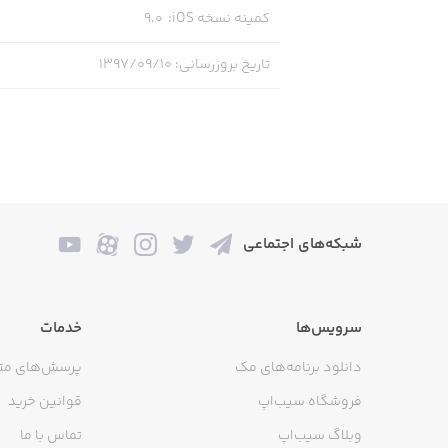
کمینه نسخه iOS
:
9.0
تاریخ بروزرسانی
:
۱۳۹۷/۰۹/۱۰
or 1 month, 3 months or for 6 months.
sive Subscription Pack through iTunes
l auto-renew every month/3 months/6
rior to the end of the current period.
شبکه‌های اجتماعی
f the current subscription is allowed
ly continue using King of Thieves for
سرویس‌ها
خدمات
free.
دانلود برنامه‌های مک
پرسش‌های مت
____________________________
فروشگاه سیب‌اپ
قوانین خرید
وبلاگ سیب‌اپ
تماس با ما