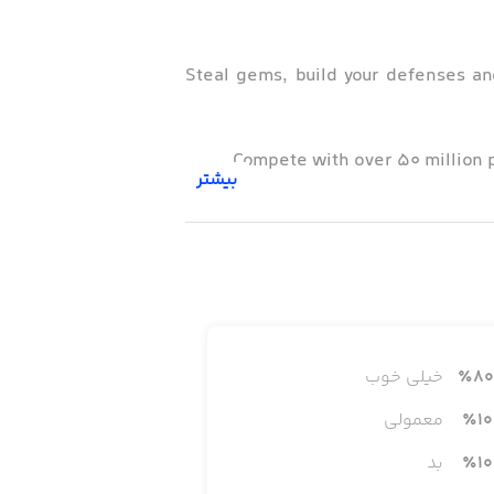
Steal gems, build your defenses an
Compete with over 50 million p
بیشتر
PLEASE NOTE:
80
٪
خیلی خوب
10
٪
معمولی
10
٪
بد