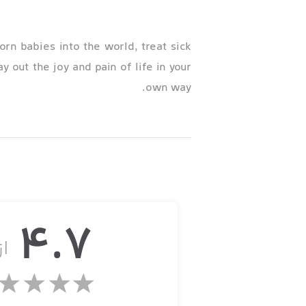
n babies into the world, treat sick
 out the joy and pain of life in your
own way.
LIVE THE CIRCLE OF LIFE
THE BEGINNING
4.7
از
at excitement as we welcome newborn
care for these tiny, swaddled cuties.