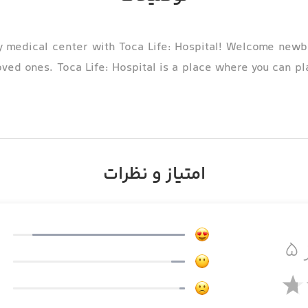
 medical center with Toca Life: Hospital! Welcome newbor
ed ones. Toca Life: Hospital is a place where you can play
امتیاز و نظرات
 ۵
d can be a little scary and very exciting! Share in th
o Toca Life! Family members and medical staff can love and 