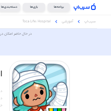
برنامه‌ها
بازی‌ها
دسته‌بندی‌ها
chevron_left
chevron_left
سیب‌اپ
آموزشی
Toca Life: Hospital
در حال حاضر امکان دری
l
دس
دا
حج