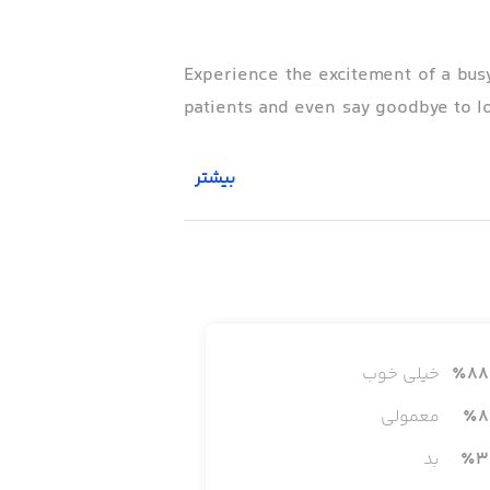
Experience the excitement of a busy
patients and even say goodbye to lov
بیشتر
88
٪
خیلی خوب
Welcoming a new baby into the worl
8
٪
معمولی
babies t
3
٪
بد