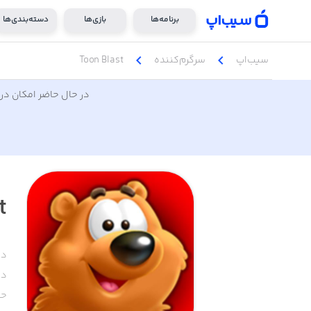
برنامه‌ها
بازی‌ها
دسته‌بندی‌ها
chevron_left
chevron_left
سیب‌اپ
سرگرم‌کننده
Toon Blast
در حال حاضر امکان دری
t
دس
دا
حج