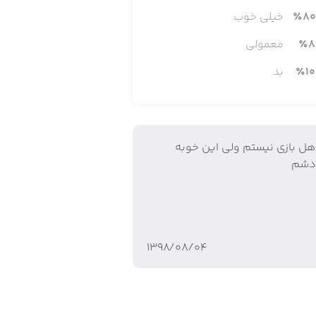
80
٪
خیلی خوب
8
٪
معمولی
10
٪
بد
هل بازي نيستم ولي اين خوبه
دشم
۱۳۹۸/۰۸/۰۴