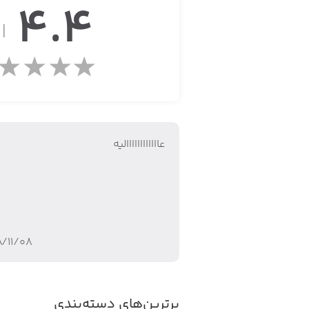
4.4
از
ویژگی‌های بازی Toon Blast:
• بازی پازلی
• گرافیک و طراحی زیبا
عاااااااااااالیه
• مراحل‌ چالش‌برانگیز
• ابزارهای مختلف برای کمک به حل کردن 
• امکان حل پازل‌ها به‌صورت گروهی
۸/۱۱/۰۸
• موسیقی متن جذاب
برترین‌های دسته‌بندی