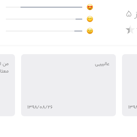
 ۵
عالیییی
من ا
معتا
پازل‌ها
۱۳۹۸/۰۸/۲۶
۱۳۹