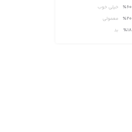
60
٪
خیلی خوب
20
٪
معمولی
18
٪
بد