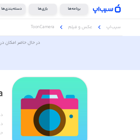
برنامه‌ها
بازی‌ها
دسته‌بندی‌ها
chevron_left
chevron_left
سیب‌اپ
عکس و فیلم
ToonCamera
در حال حاضر امکان دری
a
دس
دا
حج