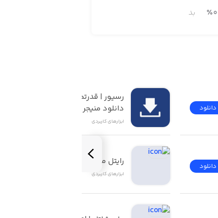
0
٪
بد
رسیور | قدرتمندترین 
دانلود منیجر iOS
دانلود
دانلود
ابزار‌های کاربردی
رایتل من | My Rightel
دانلود
دانلود
ابزار‌های کاربردی