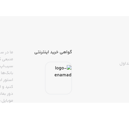
گواهی خرید اینترنتی
ما در سی
منبعی کا
داول
سیب‌اپ م
بانک‌ها 
استور ای
دور بمان
موبایل ب
(روبیکا، 
تپسی، آ
اپلیکیشن
تنها با 