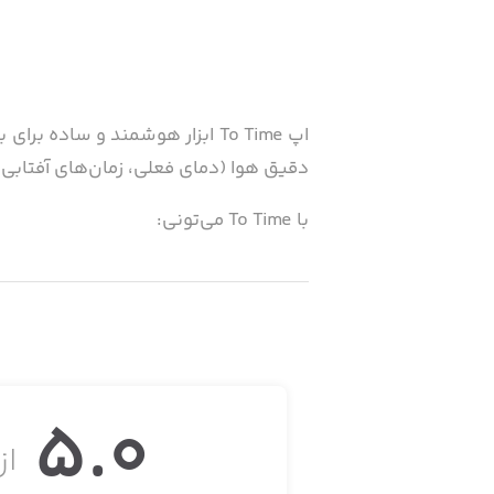
اپ To Time ابزار هوشمند و ساد
دقیق هوا (دمای فعلی، زمان‌های آفتابی و
با To Time می‌تونی:
• لوکیشن‌ت رو ست کنی تا آب‌وهوا و تا
• رویدادها و برنامه‌هات رو داخل تقویم 
• یادداشت‌های روزانه بسازی
5.0
• برای کارهای مهم یادآوری (آلارم) تنظی
از 
تمام موارد بصورت ساده، قابل سفارشی