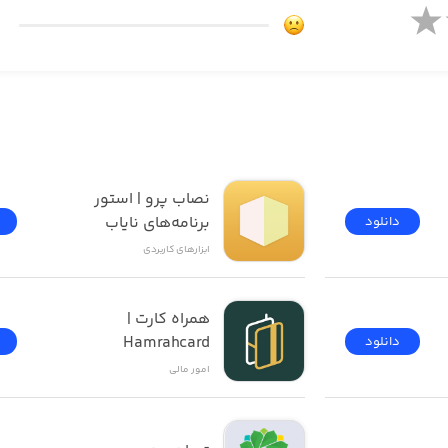
و هم داره و بهت یادآوری هم می‌ده، To Time بهترین انتخابته!
نصاب پرو | استور 
برنامه‌های نایاب
دانلود
ابزار‌های کاربردی
همراه کارت | 
Hamrahcard
دانلود
امور ‌مالی