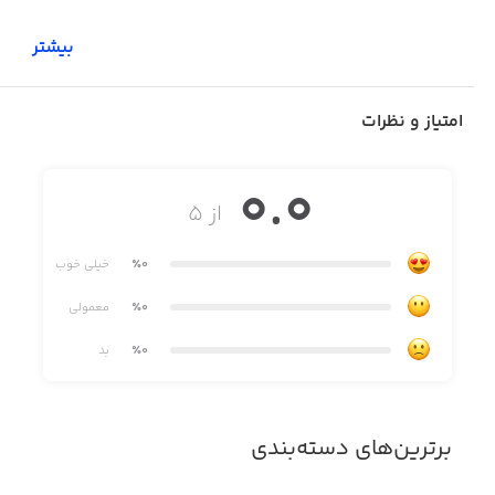
بیشتر
امتیاز و نظرات
0.0
از ۵
٪0
خیلی خوب
٪0
معمولی
٪0
بد
برترین‌های دسته‌بندی