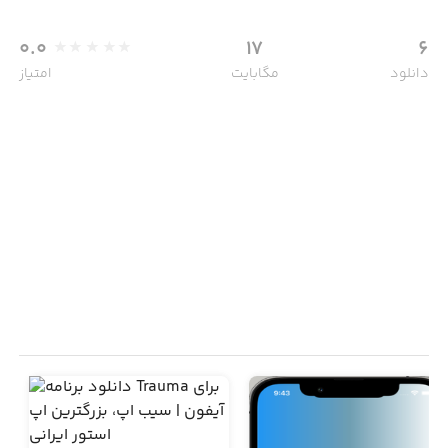
0.0
17
6
دانلود
مگابایت
امتیاز