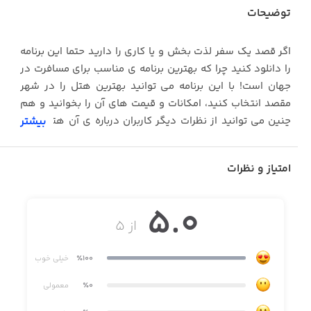
توضیحات
اگر قصد يک سفر لذت بخش و يا كاری را داريد حتما اين برنامه
را دانلود كنيد چرا كه بهترين برنامه ی مناسب برای مسافرت در
جهان است! با اين برنامه مي توانيد بهترين هتل را در شهر
مقصد انتخاب كنيد، امكانات و قيمت های آن را بخوانيد و هم
چنين می توانيد از نظرات ديگر كاربران درباره ی آن هتل ها با
بیشتر
خبر شويد. علاوه بر هتل ها مي توانيد در مورد رستوران ها و
ديگر مكان های شهر نیز اين كار را انجام دهيد. اين برنامه
امتیاز و نظرات
نقشه ی توريستی شهر مورد نظر شما را نيز دارا می باشد و می
توانيد با جستجو نام شهر نقشه را بيابيد. همچنين می توانيد
5.0
يک تايم لاين از سفر خود درست كنيد و وقايع را در آن
از ۵
بنويسيد.
٪100
خیلی خوب
٪0
معمولی