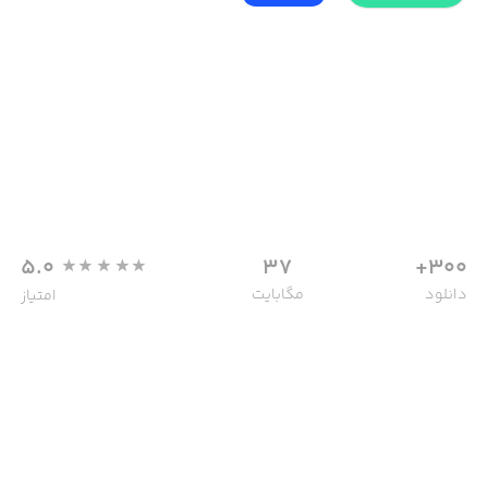
5.0
37
300+
دانلود
مگابایت
امتیاز