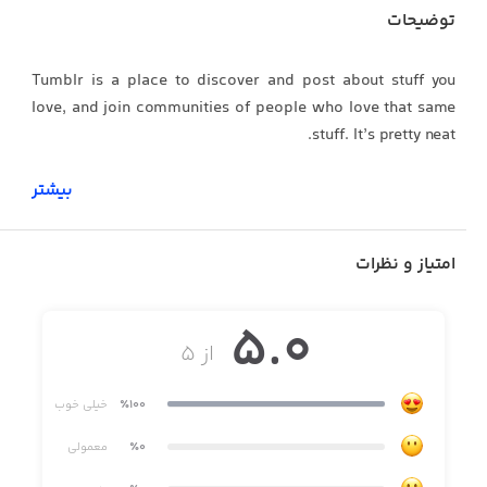
توضیحات
Tumblr is a place to discover and post about stuff you
love, and join communities of people who love that same
stuff. It’s pretty neat.
بیشتر
Q: What can I post on Tumblr?
امتیاز و نظرات
A: Photos, videos, live videos, songs, text—pretty much
anything.
5.0
از ۵
Q: Can I make gifs?
٪100
خیلی خوب
A: Yes, you CAN make gifs! You can make them out of
٪0
معمولی
videos, bursts, live photos, or just shoot them on the spot.