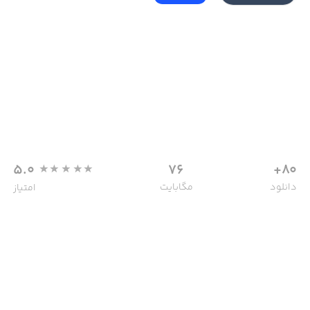
5.0
76
80+
دانلود
مگابایت
امتیاز