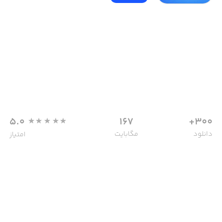
5.0
167
300+
دانلود
مگابایت
امتیاز