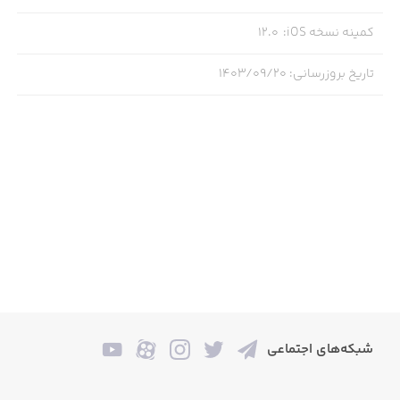
SUPPORT
کمینه نسخه iOS
:
12.0
If you need to get in touch, then you can reach us at
تاریخ بروزرسانی
:
۱۴۰۳/۰۹/۲۰
https://support.pingpongfury.com
IN APP PURCHASES
Ping Pong Fury is free to download. However, this game
includes optional in-game purchases (including random
items), available to purchase with real money. If you don’t
want to use this feature, please disable in-app purchases
in your device settings.
شبکه‌های اجتماعی