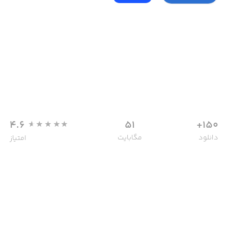
4.6
51
150+
دانلود
مگابایت
امتیاز