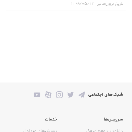
تاریخ بروزرسانی
:
۱۳۹۸/۰۵/۲۳
1. در قدم اول، برنامه رو دانلود کنید. در ابتدا نیاز به هیچ
اطلاعاتی راجع به پیشینه ی سفرهاتون، مصاحبه ها یا سایر
اقدامات مسافرتی نیست.
2. صفحات مربوط به پاسپورت رو پر کنید. اگر این اپلیکیشن رو
از سیب اپ دانلود نمی کنید و از اپ استور ورژن رایگان اون رو
نصب کردید، در ورژن رایگان موجود در اپ استور، اطلاعات شما
4 ساعت بعد از ارسال، منقضی خواهند شد ولی اگر این برنامه
رو از سیب اپ دانلود کنید، اطلاعات تون تا هر زمان که خودتون
بخواهید باقی خواهند موند.
3. هنگامی که به مقصد رسیدید، به اینترنت سلولار یا وایفای
وصل بشید و تنظیمات تاریخ و ساعت دستگاه تون رو روی
مقصد تون تنظیم کنید، سپس فرم گذرنامه ها و گمرک رو
شبکه‌های اجتماعی
ارسال کنید.
4. اداره ی گمرک و مرزبانی آمریکا (CBP) یک رسید دیجیتال به
سرویس‌ها
خدمات
صورت یک کد QR براتون ارسال خواهد کرد که پس از 4 ساعت
منقضی میشه.
دانلود برنامه‌های مک
پرسش‌های متداول