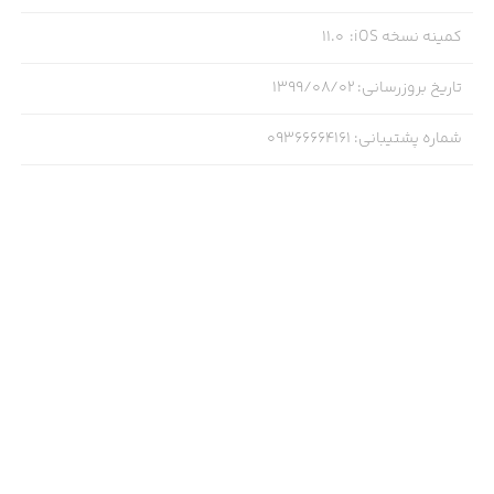
کمینه نسخه iOS
:
11.0
تاریخ بروزرسانی
:
۱۳۹۹/۰۸/۰۲
شماره پشتیبانی
:
09366664161