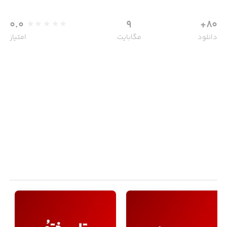
0.0
9
80+
دانلود
مگابایت
امتیاز