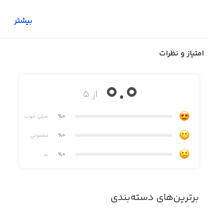
بیشتر
امتیاز و نظرات
0.0
از ۵
٪0
خیلی خوب
٪0
معمولی
٪0
بد
برترین‌های دسته‌بندی