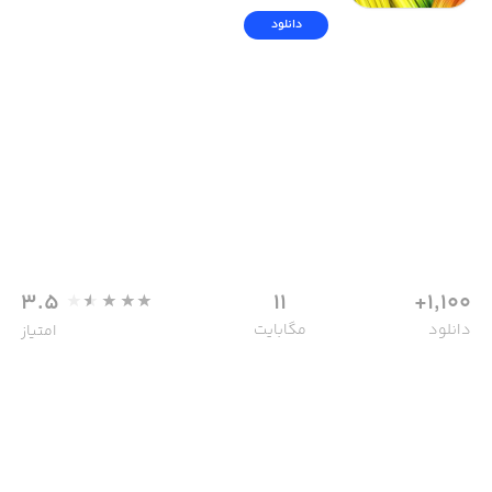
دانلود
3.5
11
1,100+
دانلود
مگابایت
امتیاز