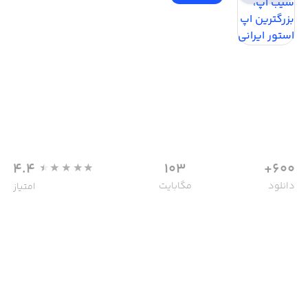
4.4
103
600+
دانلود
مگابایت
امتیاز