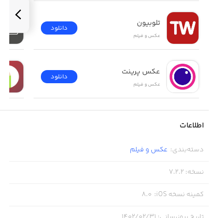
The most fashionable designer-style collages and
posters! Easy, beautiful, with all kinds design styles to
تلوبیون
دانلود
choose from.
عکس و فیلم
عکس پرینت
【PIP Camera】
دانلود
عکس و فیلم
The most creative and professional-studio selfie with one
tap of a finger! #1 in over 40 countries! Great for making
your profile photos.
اطلاعات
دسته‌بندی
:
عکس و فیلم
【Secret Album】
نسخه
:
7.2.2
Protect you secret photos from others!
کمینه نسخه iOS
:
8.0
تاریخ بروزرسانی
:
۱۴۰۲/۰۲/۳۱