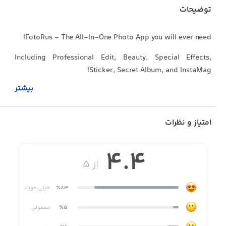
توضیحات
FotoRus - The All-In-One Photo App you will ever need!
Including Professional Edit, Beauty, Special Effects,
Sticker, Secret Album, and InstaMag!
بیشتر
【Sticker】
امتیاز و نظرات
Apply hundreds of stickers with funny, cute and girly
themes. Make your photo more expressive!
4.4
از ۵
【Classic Collage】
٪83
خیلی خوب
Over 100+ Square, Portrait, Landscape, and Strips format
٪5
معمولی
and styles to suit all your artistic needs!