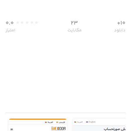
0.0
23
10+
دانلود
مگابایت
امتیاز