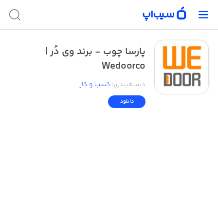
پارسا چوب - برند وی دُر |
Wedoorco
دسته‌بندی
:
کسب‌ و ‌کار
دانلود