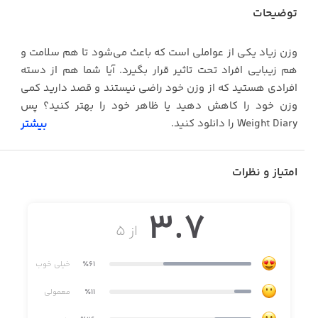
توضیحات
وزن زیاد یکی از عواملی است که باعث می‌شود تا هم سلامت و
هم زیبایی افراد تحت تاثیر قرار بگیرد. آیا شما هم از دسته
افرادی هستید که از وزن خود راضی نیستند و قصد دارید کمی
وزن خود را کاهش دهید یا ظاهر خود را بهتر کنید؟ پس
Weight Diary را دانلود کنید.
بیشتر
کار با اپلیکیشن Weight Diary بسیار ساده است. کافی است تا
هدف خود را و وزن روزانه خود را وارد کنید. Weight Diary زمان
امتیاز و نظرات
رسیدن به هدف را برای شما مشخص خواهد کرد و در
نمودارهایی زیبا به شما نشان خواهد داد. کاهش وزن
3.7
رژیم‌گرفتن در ظاهر کار ساده‌ای است اما در عمل، یکی از
از ۵
چالش‌های زندگی بسیاری از افراد است. Weight Diary به شما
کمک خواهد کرد تا این چالش‌ها را پشت سر بگذارید و گامی در
٪61
خیلی خوب
جهت زیبایی و سلامتی خود بردارید.
٪11
معمولی