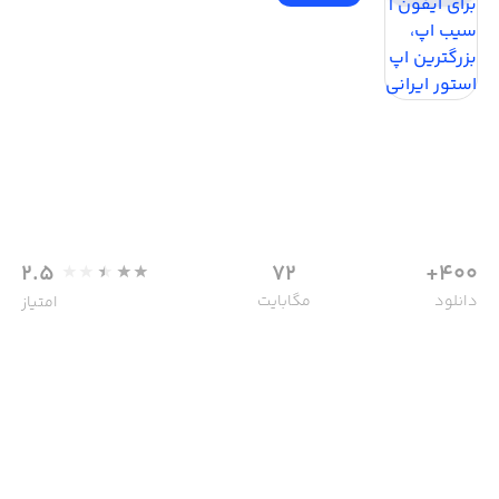
2.5
72
400+
دانلود
مگابایت
امتیاز