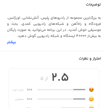
توضیحات
به بزرگ‌ترین مجموعه از رادیوهای پلیس، آتش‌نشانی، اورژانس،
فرودگاه و راه‌آهن و شبکه‌های رادیویی کمدی، بحث و
موسیقی خوش آمدید. در این برنامه می‌توانید به صورت رایگان
به بیش‌از ۴۰۰۰۰ ایستگاه و شبکه رادیویی گوش دهید.
بیشتر
برنامه Police Scanner همه را مبهوت خودش کرده است و حالا
شما نیز می‌توانید آن را دانلود کنید.
امتیاز و نظرات
• امکان ضبط شبکه‌ها برای پخش دوباره و ارسال به دیگران در
2.5
قالب فایل mp3
از ۵
• قابلیت پخش شبکه موردنظر در زمانی از پیش تعیین شده،
٪25
خیلی خوب
مانند زنگ ساعت
٪25
معمولی
• قابلیت قطع شبکه در زمانی که از پیش تعیین شده