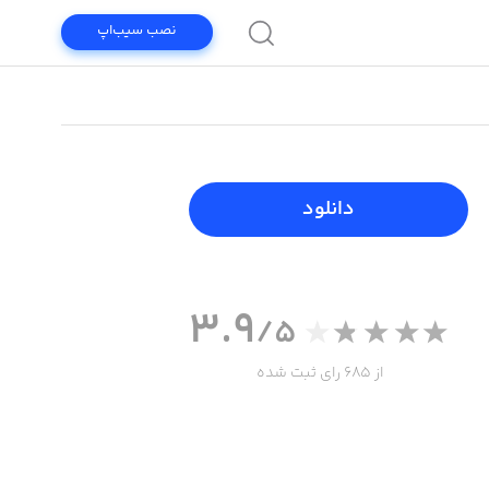
نصب سیب‌اپ
دانلود
3.9
/5
از 685 رای ثبت شده