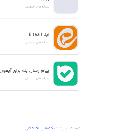
شبکه‌های اجتماعی
دسته بندی های وینک شامل چه چیزها
پوشاک (مانتو – کت – شلوار – پیراهن 
ایتا | Eitaa
کیف ( کوله – کیف پول – کیف مجلسی – ک
شبکه‌های اجتماعی
کفش ( کتونی - پاشنه بلند – اسپرت – 
زیورآلات ( گردنبند – گوشواره – دستبند –
پیام رسان بله برای آیفون
شبکه‌های اجتماعی
آقایان
کودک
دکوریجات
دسته‌بندی
:
شبکه‌های اجتماعی