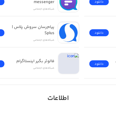
messenger
دانلود
یی هست :
شبکه‌های اجتماعی
– سرهمی – هودی – شومیز – تیشرت – لباس عروس – لباس نامز
پیام‌رسان سروش پلاس | 
یف لپ تاپ و ...)
Splus
دانلود
شبکه‌های اجتماعی
عروسکی – صندل و ...)
 پابند – عینک - کلاه – تاج عروس – باندانا – توربان و ...)
فالوئر بگير اینستاگرام
دانلود
شبکه‌های اجتماعی
اطلاعات