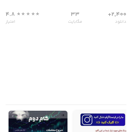
4.8
33
2,400+
دانلود
مگابایت
امتیاز