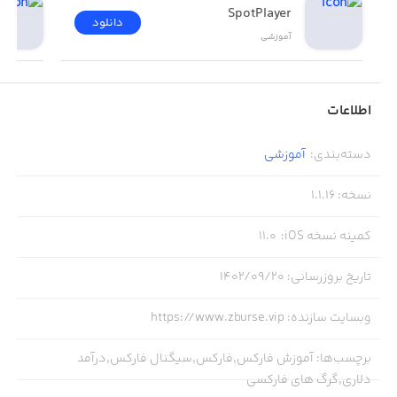
SpotPlayer
دانلود
آموزشی
اطلاعات
دسته‌بندی
:
آموزشی
نسخه
:
1.1.16
کمینه نسخه iOS
:
11.0
تاریخ بروزرسانی
:
۱۴۰۲/۰۹/۲۰
وبسایت سازنده
:
https://www.zburse.vip
برچسب‌ها
:
آموزش فارکس,فارکس,سیگنال فارکس,درآمد
دلاری,گرگ های فارکسی