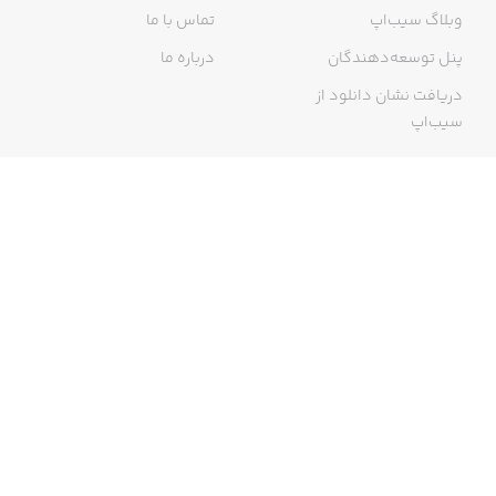
وبلاگ سیب‌اپ
تماس با ما
پنل توسعه‌دهندگان
درباره ما
دریافت نشان دانلود از
سیب‌اپ
گواهی خرید اینترنتی
ما در سیب‌اپ، بزرگ‌ترین و سریع‌ترین اپ استور ایرانی، تلاش می‌کنیم به
منبعی کاملی از اپلیکیشن‌های ایرانی آیفون دسترسی داشته باشید. با