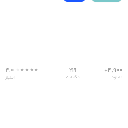
4.0
219
4,900+
دانلود
مگابایت
امتیاز