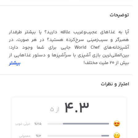
توضیحات
آیا به غذاهای عجیب‌وغریب علاقه دارید؟ یا بیشتر طرفدار
همبرگر و سیب‌زمینی سرخ‌کرده هستید؟ در هر صورت، در
آشپزخانه‌های World Chef جایی برای شما وجود دارد؛
بین‌المللی‌ترین بازی آشپزی با سرآشپزها و دستور غذاهایی از
بیش از ۲۰ ملیت مختلف!
بیشتر
امتیاز و نظرات
World Chef دنیایی شاد است که در آن آشپزخانه هیچ‌وقت
تعطیل نمی‌شود، گارسون‌ها همیشه با لبخند خدمت می‌کنند و
4.3
غذاها آن‌قدر عالی‌اند که بهتر است موقع بازی پیش‌بند ببندید!
از ۵
٪75
خیلی خوب
رستوران خودتان را افتتاح کنید، برایش اسم انتخاب کنید و
مطابق سلیقه‌تان دکورش کنید! سپس شروع به پخت غذاهای
٪12
معمولی