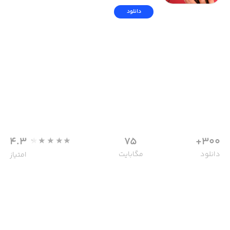
دانلود
4.3
75
300+
دانلود
مگابایت
امتیاز