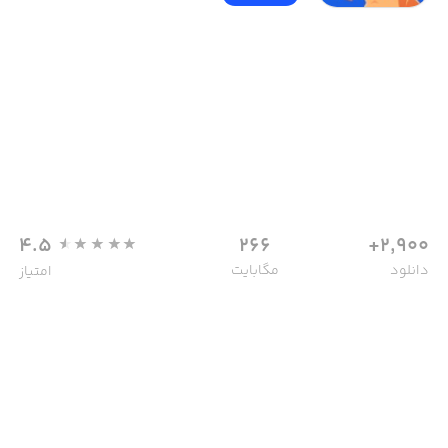
4.5
266
2,900+
دانلود
مگابایت
امتیاز