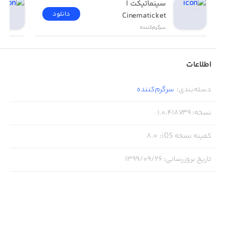
سینماتیکت | 
دانلود
Cinematicket
سرگرم‌کننده
اطلاعات
دسته‌بندی
:
سرگرم‌کننده
نسخه
:
1.0.418739
کمینه نسخه iOS
:
8.0
تاریخ بروزرسانی
:
۱۳۹۹/۰۹/۲۶