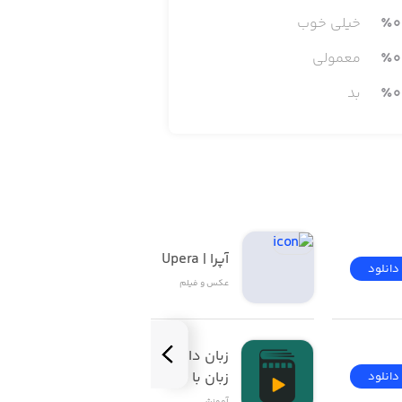
0
٪
خیلی خوب
0
٪
معمولی
0
٪
بد
آپرا | Upera
دانلود
دانلود
عکس و فیلم
زبان‌ دات‌ کام | آموزش 
زبان با فیلم
دانلود
دانلود