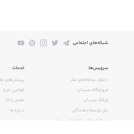
ABOUT FREEPRINTS:
dedicated to designing personalized
,000 free 4x6 photo prints each year,
paying only a small shipping charge.
شبکه‌های اجتماعی
ery best in the business. We hope you
سرویس‌ها
خدمات
enjoy using FreePrints Photobooks!
دانلود برنامه‌های مک
پرسش‌های مت
فروشگاه سیب‌اپ
قوانین خرید
 registered trademarks in the US and
وبلاگ سیب‌اپ
تماس با ما
ee by EmojiOne: http://emojione.com.
پنل توسعه‌دهندگان
درباره ما
دریافت نشان دانلود از سیب‌اپ