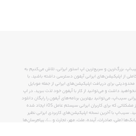
FreePrints Photobooks is a member 
products quickly, easily and afforda
We’re glad you’re here – and we beli
ب‌اپ، بزرگ‌ترین و سریع‌ترین اپ استور ایرانی، تلاش می‌کنیم به
ملی از اپلیکیشن‌های ایرانی آیفون دسترسی داشته باشید. با
حدودیتی برای دریافت اپلیکیشن‌های ایرانی از جمله موبایل
نخواهید داشت و می‌توانید از کار با آیفون خود لذت ببرید. در اپ
رانی سیب‌اپ، می‌توانید بهترین برنامه‌های آیفون را رایگان دانلود
Copyright © 2016 PlanetArt, LLC. Al
کنید و از مشکلاتی که برای کاربران ایرانی سیستم عامل iOS ایجاد شده
ید. سیب‌اپ با آخرین نسخه اپلیکیشن‌های کاربردی ایرانی نظیر
انک‌ها (ملی، صادرات، آینده، ملت، مهر، تجارت و ...)، پیام‌رسان‌ها
ایتا، بله و ...)، مسیریاب‌ها (نشان، بلد و ...)، دیجی کالا، اسنپ،
پ و… پاسخگوی تمام نیازهای شما است. فرایند دانلود و نصب