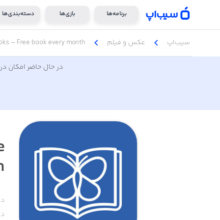
برنامه‌ها
بازی‌ها
دسته‌بندی‌ها
chevron_left
chevron_left
سیب‌اپ
عکس و فیلم
oks – Free book every month
در حال حاضر امکان دری
e
h
دس
دا