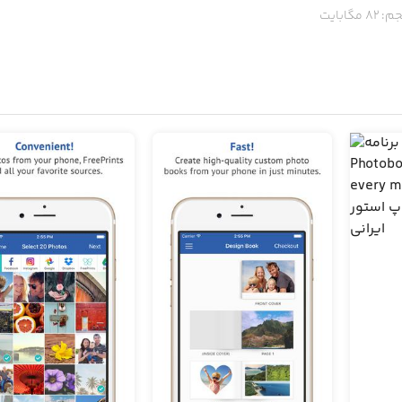
م:
82
مگابایت