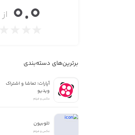
0.0
Here’s how it works.
از ۵
• Get one free 5x7 standard softcover cover photo book every month.
• Optional premium hardcovers in 6x8 and 8.5x11.5 are also available.
• Start out with 20 pages. Or add more pages for a small additional charge.
برترین‌های دسته‌بندی
• Pay only a small shipping charge of $7.99. Our shipping charge never changes, no matter how many books you order.
• There are no subscriptions or commitments. Create a photo book whenever you like.
آپارات؛ تماشا و اشتراک 
ویدیو
• We guarantee 100% satisfaction or your money back!
عکس و فیلم
It’s beyond easy.
تلوبیون
عکس و فیلم