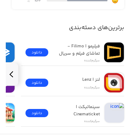
٪66
بد
-اطلاعات پرتاب‌های گذشته و آینده
-امکان تماشای زنده پرتاب‌ها
برترین‌های دسته‌بندی
-اخبار مربوط به اسپیس ایکس
فیلیمو | Filimo - 
دانلود
تماشای فیلم و سریال
سرگرم‌کننده
لنز | Lenz
دانلود
سرگرم‌کننده
سینماتیکت | 
دانلود
Cinematicket
سرگرم‌کننده