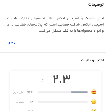
توضیحات
ایلان ماسک و اسپیس ایکس نیاز به معرفی ندارند. شرکت
اسپیس ایکس شرکت فضایی است که پرتاب‌های فضایی دارد
و انواع محموله‌ها را به فضا منتقل می‌کند.
بیشتر
اگر دوست دارید از نزدیک در جریان پرتاب‌های اسپیس ایکس
باشید، XLaunch را دانلود کنید. در این اپ می‌توانید تمامی
امتیاز و نظرات
اطلاعات مرتبط با پرتاب‌های گذشته و آینده را ببینید. همچنین
عکس‌های با کیفیتی از پرتاب‌های گذشته وجود دارد که باعث
2.3
می‌شود تا به اسپیس ایکس و فضا بیشتر علاقه‌مند شوید.
از ۵
٪33
خیلی خوب
امکانات XLaunch:
٪0
معمولی