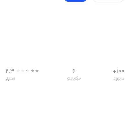
2.3
6
100+
دانلود
مگابایت
امتیاز