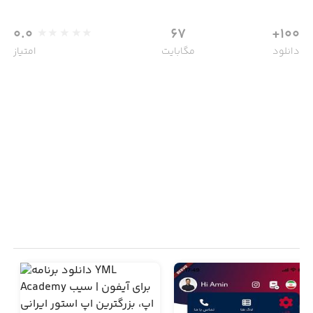
0.0
67
100+
دانلود
مگابایت
امتیاز