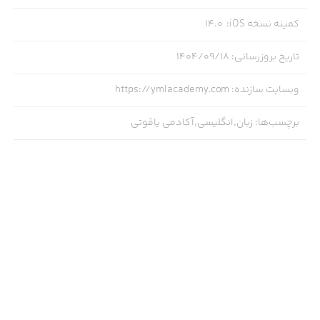
پشتیبانی ۲۴ ساعته
کمینه نسخه iOS
:
14.0
محیط کاربری ساده و روان
تاریخ بروزرسانی
:
۱۴۰۴/۰۹/۱۸
📥 همین حالا اپلیکیشن را از سیب‌اپ دانلود کنید و انگلیسی را
وبسایت سازنده
:
https://ymlacademy.com
متفاوت یاد بگیرید!
برچسب‌ها
:
زبان,انگلیسی,آکادمی یاقوتی