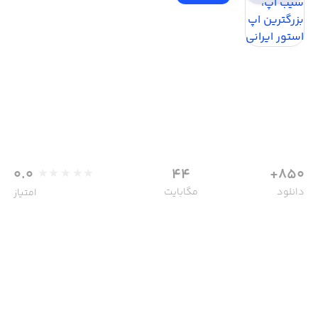
0.0
44
850+
دانلود
مگابایت
امتیاز