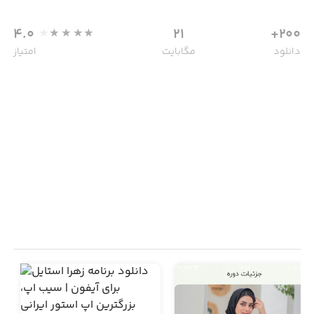
4.0
21
200+
دانلود
مگابایت
امتیاز