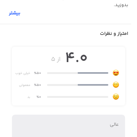
بدوزید.
بیشتر
امتیاز و نظرات
4.0
از ۵
٪50
خیلی خوب
٪50
معمولی
٪0
بد
عالی