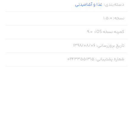
دسته‌بندی
:
غذا و آشامیدنی
نسخه
:
1.5.0
کمینه نسخه iOS
:
9.0
تاریخ بروزرسانی
:
۱۳۹۸/۰۸/۰۶
شماره پشتیبانی
:
02433551315