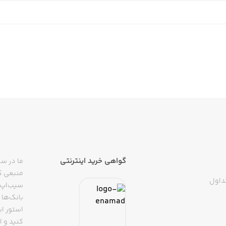
گواهی خرید اینترنتی
ما در سی
منبعی کا
داول
سیب‌اپ م
بانک‌ها 
استور ای