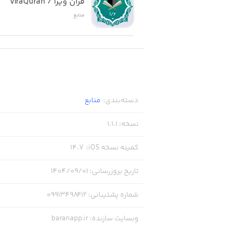
قرآن ویرا / viraQuran
منابع
دسته‌بندی
:
منابع
نسخه
:
1.1.1
کمینه نسخه iOS
:
14.7
تاریخ بروزرسانی
:
۱۴۰۴/۰۹/۰۱
شماره پشتیبانی
:
09913498412
وبسایت سازنده
:
baranapp.ir