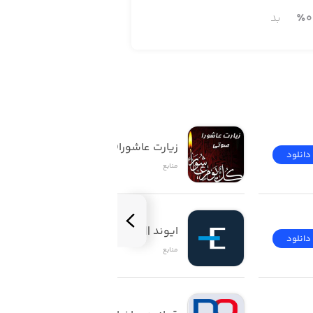
0
٪
بد
زیارت عاشورا(صوتی)
دانلود
دانلود
منابع
ایوند || Evand
دانلود
دانلود
منابع