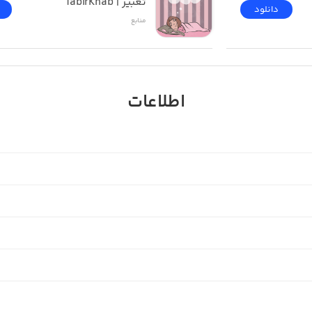
تعبیر | TabirKhab
دانلود
منابع
اطلاعات