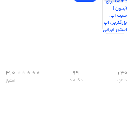
3.0
99
40+
دانلود
مگابایت
امتیاز