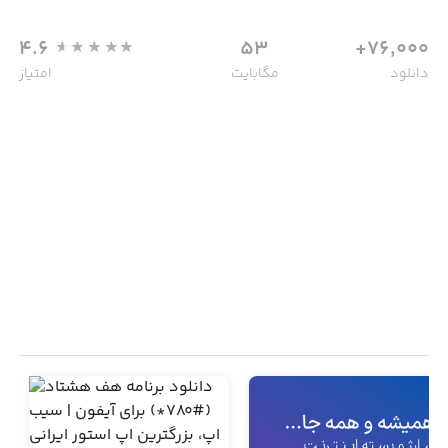
4.6
53
76,000+
دانلود
مگابایت
امتیاز