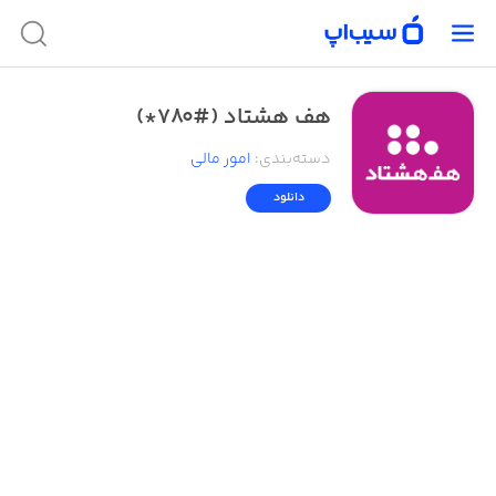
هف هشتاد (#780*)
دسته‌بندی
:
امور ‌مالی
دانلود