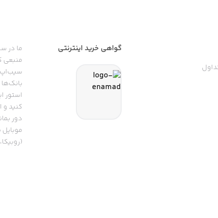
گواهی خرید اینترنتی
ما در سی
منبعی کا
داول
سیب‌اپ م
بانک‌ها 
استور ای
دور بمان
موبایل ب
(روبیکا، 
تپسی، آ
اپلیکیشن
تنها با 
سیب‌اپ، بزرگ‌ترین اپ استور ایرانی