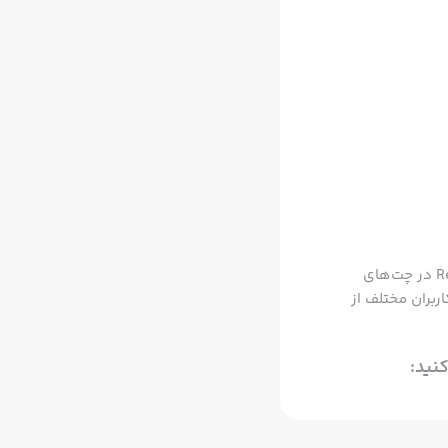
- هر روز یک عکس - عدم اجازه استفاده از فیلتر یا تصاویر گالری - استیکرهای جذاب RealMojis در چت‌های
اربران مختلف از