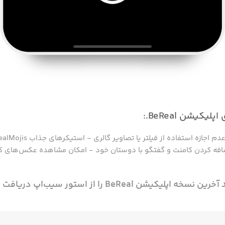
یکیشن BeReal.:
ابلیت اضافه کردن کامنت و گفتگو با دوستان خود - امکان مشاهده عکس‌های ک
کیشن BeReal را از استور سیب‌اپ دریافت کنید: