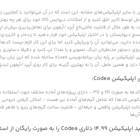
ن با سایر اپلیکیشن‌های مشابه، این است که در آن می‌توانید با کم‌تری
نرم‌افزاری با قابلیت تعامل توسط کاربر خلق کنید و از امک
؛ به طور مثال از قابلیت مالتی‌تاچ آیپد/آیفون برای تعامل‌پذیری بیش‌تر 
ج دیوایستان را در اختیار اپلیکیشن خود قرار دهید تا زنده‌تر و کاربردی‌ت
ده دارید، می‌توانید آن را ویرایش کنید اما برای این کار لازم نیست کدها
ی دستور مدنظرتان (رنگ، تصویر و یا صدا) تپ کنید و دقیقا دستوری را 
جایگزین و اجرا کنید. این اپلیکیشن بر پایه زبان برنامه‌نویسی «Lua» سا
دارد و همین عامل، آن را به بهترین گزینه برای کار روی آیپد/آیفون تبدی
لیکیشن Codea:
- امکان رندر گرفتن از کدها به صورت 2D و 3D - دارای پروژه‌های آماده مختلف جهت
س کدها) که شامل گیم‌های آماده نیز هست - امکان گرفتن خروجی از پ
 Xcode برای ساخت اپلیکیشن واقعی و حرفه‌ای - قابلیت ساخت گیم‌های رترو با ظاهر 
ن‌ها
هم‌اکنون می‌توانید اپلیکیشن ۱۴.۹۹ دلاری Codea را به صور