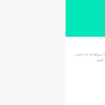
برنامه‌نویسی و کد زدن، هیچوقت تا این حد آسان و لذت‌بخش نبود! در اپلیکیشن کاربردی Codea می‌توانید به راحتی