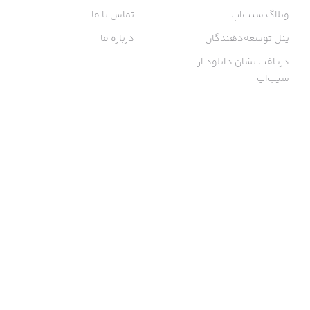
وبلاگ سیب‌اپ
تماس با ما
پنل توسعه‌دهندگان
درباره ما
دریافت نشان دانلود از
سیب‌اپ
گواهی خرید اینترنتی
ما در سیب‌اپ، بزرگ‌ترین و سریع‌ترین اپ استور ایرانی، تلاش می‌کنیم به
منبعی کاملی از اپلیکیشن‌های ایرانی آیفون دسترسی داشته باشید. با