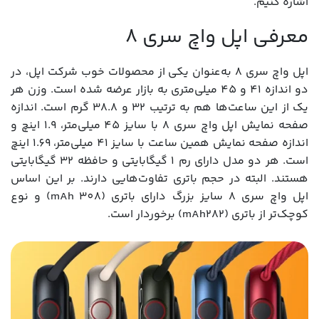
اشاره کنیم.
معرفی اپل واچ سری 8
اپل واچ سری 8 به‌عنوان یکی از محصولات خوب شرکت اپل، در
دو اندازه 41 و 45 میلی‌متری به بازار عرضه شده است. وزن هر
یک از این ساعت‌ها هم به ترتیب 32 و 38.8 گرم است. اندازه
صفحه نمایش اپل واچ سری 8 با سایز 45 میلی‌متر، 1.9 اینچ و
اندازه صفحه نمایش همین ساعت با سایز 41 میلی‌متر، 1.69 اینچ
است. هر دو مدل دارای رم 1 گیگابایتی و حافظه 32 گیگابایتی
هستند. البته در حجم باتری تفاوت‌هایی دارند. بر این اساس
اپل واچ سری 8 سایز بزرگ دارای باتری (mAh 308) و نوع
کوچک‌تر از باتری (mAh282) برخوردار است.