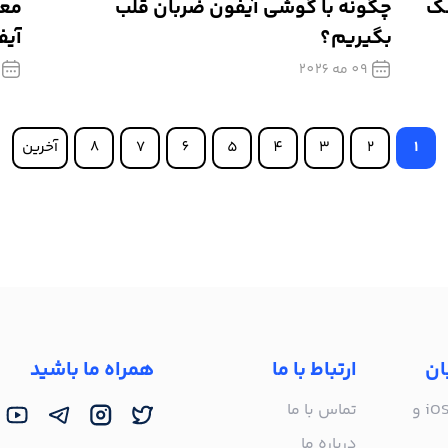
ی ios + لینک
چگونه با گوشی آیفون ضربان قلب
معر
بگیریم؟
آیف
09 مه 2026
1
2
3
4
5
6
7
8
آخرین
ان
ارتباط با ما
همراه ما باشید
راه‌اندازی روی iOS 16 و
تماس با ما
درباره ما