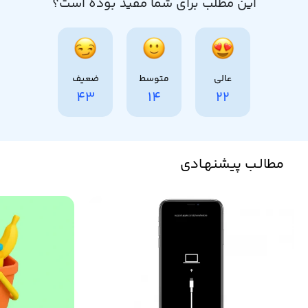
این مطلب برای شما مفید بوده است؟
عالی
متوسط
ضعیف
43
14
22
مطالـب پیشنهـادی