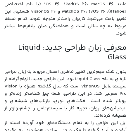
مانند iOS 26، iPadOS 26، macOS 26 (با نام اختصاصی
«Tahoe»)، watchOS 26، tvOS 26 و visionOS 26 هستیم. این
تغییر باعث می‌شود کاربران راحت‌تر متوجه شوند کدام نسخه
مربوط به چه سالی است و هماهنگی میان پلتفرم‌ها بیشتر
شود.
معرفی زبان طراحی جدید: Liquid
Glass
بدون شک مهم‌ترین تغییر ظاهری امسال مربوط به زبان طراحی
تازه‌ای به نام Liquid Glass بود. این طراحی جدید، الهام‌گرفته از
سیستم‌عامل visionOS است که سال گذشته همراه با Vision
Pro معرفی شد. در این طراحی، همه چیز شفاف‌تر، زنده‌تر و
پویاتر شده است. افکت‌های نوری، بازتاب‌های شیشه‌ای و
انیمیشن‌های روان، تجربه کار با سیستم‌عامل را چشم‌نوازتر از
همیشه کرده‌اند.
اپل این طراحی را به تمام دستگاه‌های خود آورده است؛ از
آیفون و آیپد گرفته تا مک و حتی ساعت هوشمند. به عقیده