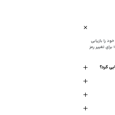
ق گزینه “Forgot Password” در تنظیمات iPhone ،iPad یا Mac رمز خود را بازیابی
کنید. اگر به دستگاه اپل خود دسترسی ندارید، می‌توانید از وب‌سایت iforgot.apple.com برای تغییر رمز
بی کرد؟