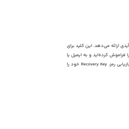
ب اپل آیدی ارائه می‌دهد. این کلید برای
فراموش کرده‌اید و به ایمیل یا
شماره تلفن ثبت‌شده هم دسترسی ندارید. اگر Recovery Key را فعال کرده‌اید، کافی است هنگام بازیابی رمز، Recovery Key خود را