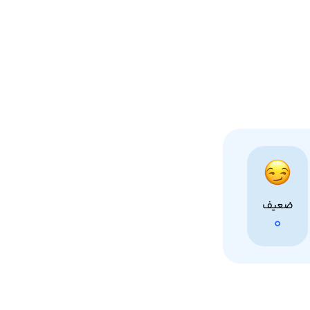
ضعیف
0