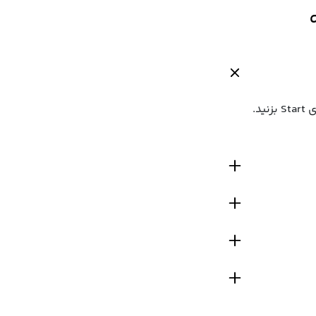
کافی است اپلیکیشن بله را باز کنید، در جستجو `@metro_tehranbot` را تایپ کنید و روی Start بزنید.