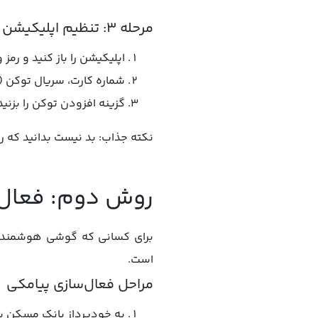
مرحله ۳: تنظیم اپلیکیشن رمزساز مسکن
اپلیکیشن را باز کنید و رمز ورود دلخواه (حداقل ۸ ک
شماره کارت، سریال توکن (از
گزینه افزودن توکن را بزنید. حالا با ان
نکته جذاب: بد نیست بدانید که رمز
روش دوم: فعال‌س
برای کسانی که گوشی هوشمند ند
است.
مراحل فعال‌سازی پیامکی
به خودپرداز بانک مسکن برو