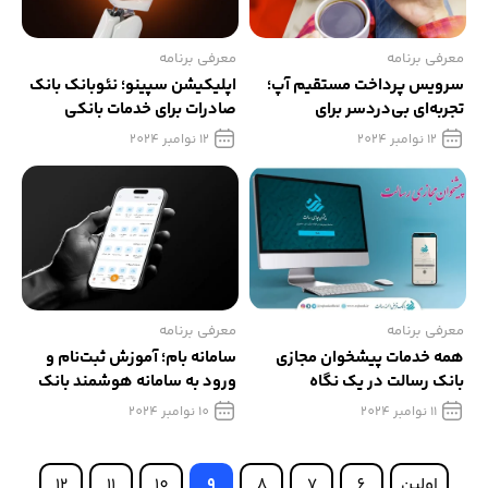
معرفی برنامه
معرفی برنامه
سرویس پرداخت مستقیم آپ؛
اپلیکیشن سپینو؛ نئوبانک بانک
تجربه‌ای بی‌دردسر برای
صادرات برای خدمات بانکی
پرداخت‌های روزمره
آنلاین
12 نوامبر 2024
12 نوامبر 2024
معرفی برنامه
معرفی برنامه
همه خدمات پیشخوان مجازی
سامانه بام؛ آموزش ثبت‌نام و
بانک رسالت در یک نگاه
ورود به سامانه هوشمند بانک
ملی
11 نوامبر 2024
10 نوامبر 2024
اولین
6
7
8
9
10
11
12