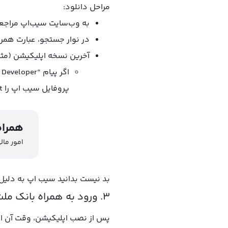
مراحل دانلود:
به وب‌سایت سیب‌اپ مراجعه
در نوار جستجو، عبارت همراه
آخرین نسخه اپلیکیشن (مثلاً نسخه ۱.۲.۷ در اکتبر ۱۴۰۴) را دانلود و مرا
پروفایل سیب اپ را Trust یا Verify کنید.
همراه
امور مال
بد نیست بدانید سیب اپ به دلیل 
۳. ورود به همراه بانک ملت آیفون
پس از نصب اپلیکیشن، وقت آن است