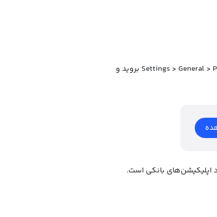
اگر پیام “Untrusted Enterprise Developer” ظاهر شد، به Settings > General > Profiles & Device Management بروید و
ده
د اپلیکیشن‌های بانکی است.