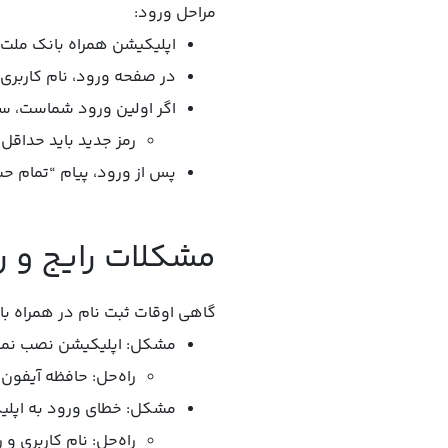
مراحل ورود:
اپلیکیشن همراه بانک ملت را
در صفحه ورود، نام کاربری (
اگر اولین ورود شماست، سیس
رمز جدید باید حداقل ۸ کاراکتر و ترکیبی از حروف و اعداد باشد
پس از ورود، پیام “تمام ح
مشکلات رایج و ر
گاهی اوقات ثبت نام در همراه بان
مشکل: اپلیکیشن نصب نمی
راه‌حل: حافظه آیفون را چک کنید (حداقل ۲۰۰ مگابا
مشکل: خطای ورود به اپلی
راه‌حل: نام کاربری و