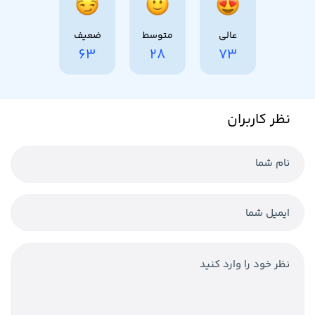
عالی
متوسط
ضعیف
63
28
73
نظر کاربران