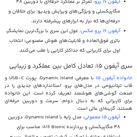
آیفون 16 پرو
: تمرکز بر عملکرد حرفه‌ای با دوربین ۴۸
مگاپیکسلی و ویژگی‌های ویرایش ویدیو؛ برای خلاقان و
حرفه‌ای‌ها که نیاز به ابزارهای پیشرفته دارند.
آیفون 16 پرو مکس
: غول این سری با بزرگ‌ترین نمایشگر،
باتری فوق‌العاده و قابلیت‌های هوش مصنوعی؛ انتخاب
اول برای کاربرانی که حداکثر کارایی را طلب می‌کنند.
سری آیفون 15: تعادل کامل بین عملکرد و زیبایی
خانواده آیفون 15
با معرفی Dynamic Island، پورت USB-C و
قاب تیتانیومی در مدل‌های پرو، استانداردهای جدیدی را در
صنعت گوشی‌های هوشمند تعریف کرده است. این خانواده
برای کاربرانی که به دنبال دوام، سرعت و دوربین حرفه‌ای
هستند، گزینه‌ای عالی است.
آیفون 15 معمولی
: مدل پایه با Dynamic Island، دوربین
۴۸ مگاپیکسلی و پردازنده A16 Bionic؛ مناسب برای
استفاده روزانه با تمرکز بر کیفیت تصویر و اتصال سریع.