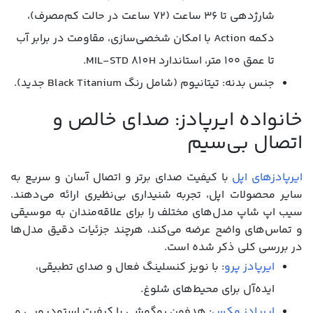
شارژدهی تا ۳۶ ساعت (۷۲ ساعت در حالت کم‌مصرف)،
دکمه Action با امکان شخصی‌سازی، مقاومت در برابر آب
تا عمق ۱۰۰ متر، استاندارد MIL-STD 810H.
جنس بدنه: تیتانیوم (شامل رنگ Black Titanium جدید).
خانواده ایرپادز: صدای خالص و
اتصال بی‌سیم
ایرپادزهای اپل
با کیفیت صدای برتر و اتصال آسان و سریع به
سایر محصولات اپل، تجربه شنیداری بی‌نظیری ارائه می‌دهند.
سیب اپ شاپ مدل‌های مختلف را برای علاقه‌مندان به موسیقی
و تماس‌های واضح عرضه می‌کند، هرچند جزئیات دقیق مدل‌ها
در بررسی کلی ذکر شده است.
ایرپادز پرو
: با نویز کنسلینگ فعال و صدای تطبیقی،
ایده‌آل برای محیط‌های شلوغ.
ایرپادز مکس
: هدفون روگوشی با کیفیت استودیویی و