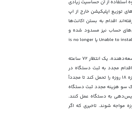
وه استفاده از آن حساسیت زیادی
های توزیع اپلیکیشن خارج از اپ
ه‌اند اقدام به بستن اکانت‌ها
هی‌های حساب نیز مسدود شده و
برنامه‌های نصب‌شده از طریق اکانت همان لحظه از کار می‌افتند؛ مشکلی که خود را با نمایش پیغام Unable to install یا is no longer
متاسفانه مشکل به همینجا ختم نمی‌شود. همانطور که گفتیم اپل برای ثبت دستگاه در حساب توسعه‌دهنده، یک انتظار ۷۲ ساعته
اقدام مجدد به ثبت دستگاه در
ادهاک، پس از طی‌شدن این ۷۲ ساعت نه تنها خدمات ادهاک را از اپل دریافت نمی‌کند، بلکه باید بازه ۱۸ روزه را تحمل کند تا مجدداً
 یک سو هزینه مجدد ثبت دستگاه
سرویس‌دهی به دستگاه عمل کنند.
ه مواجه شوند. تاخیری که اگر