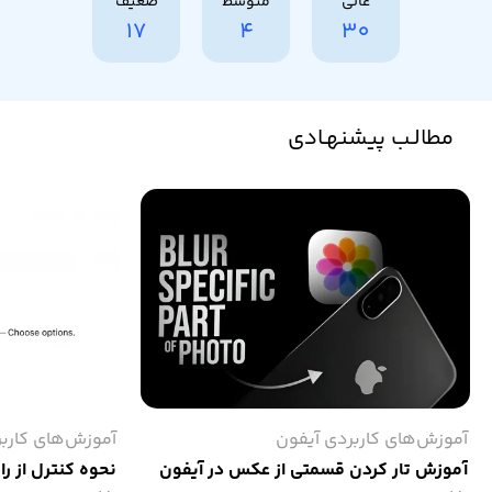
عالی
متوسط
ضعیف
17
4
30
مطالـب پیشنهـادی
آموزش‌های کاربردی آیفون
آموزش‌های کارب
آموزش تار كردن قسمتی از عکس در آیفون
نحوه کنترل از را